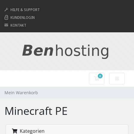
HILFE & SUPPORT
KUNDENLOGIN
KONTAKT
0
Mein Warenkorb
Mein Warenkorb
Minecraft PE
Kategorien