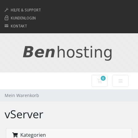
HILFE & SUPPORT
KUNDENLOGIN
KONTAKT
0
Mein Warenkorb
Mein Warenkorb
vServer
Kategorien